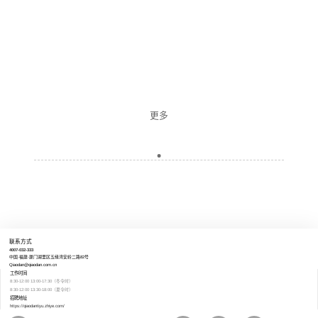
2013年
2012年
2011年
2010年
2009年
更多
2008年
联系方式
4007-032-333
中国·福建·厦门湖里区五缘湾安岭二路82号
Qiaodan@qiaodan.com.cn
工作时间
8:30-12:00 13:00-17:30（冬令时）
8:30-12:00 13:30-18:00（夏令时）
招聘地址
https://qiaodantiyu.zhiye.com/